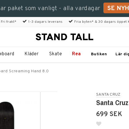
kar paket som vanligt - alla vardagar
SE NY
Fri frakt*
1-3 dagars leverans
Fria byten* & 30 dagars öppet 
wboard
Kläder
Skate
Rea
Butiken
Lär di
oard Screaming Hand 8.0
SANTA CRUZ
Santa Cruz
699 SEK