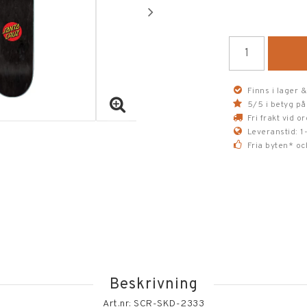
Lägg till i fav
Finns i lager &
5/5 i betyg på
Fri frakt vid 
Leveranstid: 1
Fria byten* oc
Beskrivning
Art.nr: SCR-SKD-2333