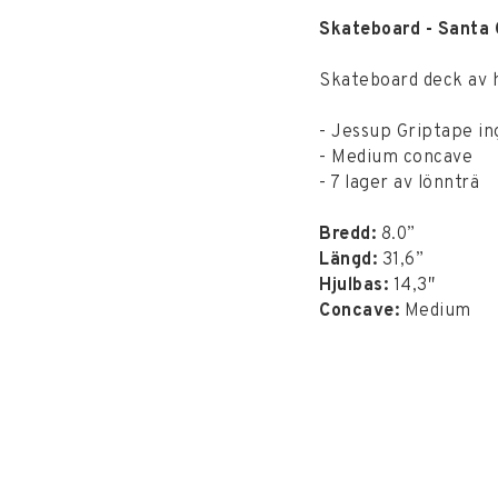
Skateboard - Santa
Skateboard deck av h
- Jessup Griptape in
- Medium concave
- 7 lager av lönnträ
Bredd:
8.0”
Längd:
31,6”
Hjulbas:
14,3″
Concave:
Medium