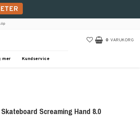
HETER
köp
0
VARUKORG
g mer
Kundservice
 Skateboard Screaming Hand 8.0