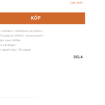
oritlistan
Läs mer...
KÖP
 i butiken i Göteborg (ej Arbor)
 Trustpilot (1900+ recensioner)
order över 499kr
-3 vardagar
h öppet köp i 30 dagar
DELA