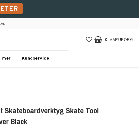
HETER
köp
0
VARUKORG
g mer
Kundservice
t Skateboardverktyg Skate Tool
ver Black