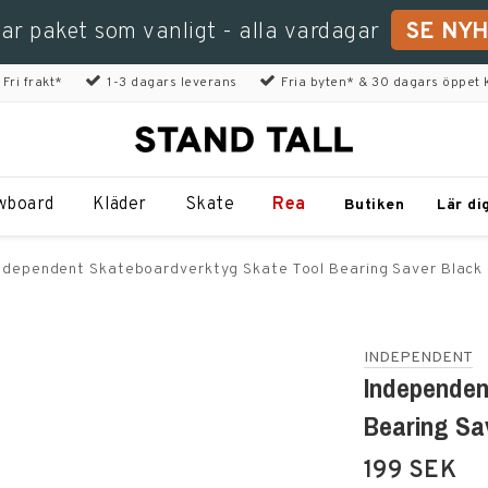
kar paket som vanligt - alla vardagar
SE NY
Fri frakt*
1-3 dagars leverans
Fria byten* & 30 dagars öppet 
wboard
Kläder
Skate
Rea
Butiken
Lär di
ndependent Skateboardverktyg Skate Tool Bearing Saver Black
INDEPENDENT
Independen
Bearing Sa
199 SEK