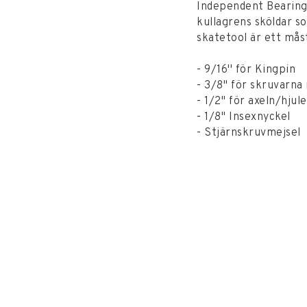
Independent Bearing
kullagrens sköldar s
skatetool är ett mås
- 9/16'' för Kingpin
- 3/8'' för skruvarna
- 1/2'' för axeln/hjul
- 1/8'' Insexnyckel
- Stjärnskruvmejsel