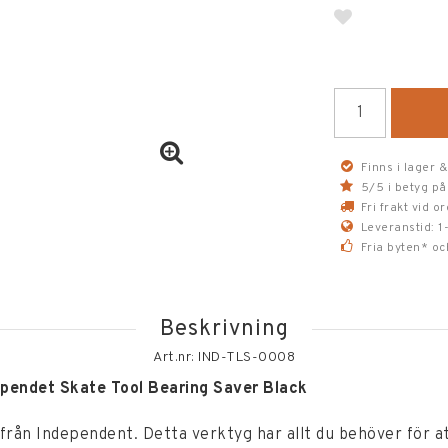
Lägg till i fav
Finns i lager &
5/5 i betyg på
Fri frakt vid 
Leveranstid: 1
Fria byten* oc
Beskrivning
Art.nr: IND-TLS-0008
ependet Skate Tool Bearing Saver Black
rån Independent. Detta verktyg har allt du behöver för a