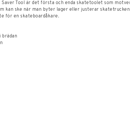
 Saver Tool är det första och enda skatetoolet som motve
om kan ske när man byter lager eller justerar skatetrucken
te för en skateboardåkare.
 i brädan
en