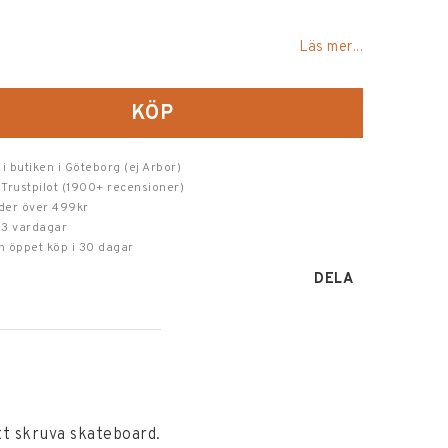
oritlistan
Läs mer...
KÖP
 i butiken i Göteborg (ej Arbor)
 Trustpilot (1900+ recensioner)
order över 499kr
-3 vardagar
h öppet köp i 30 dagar
DELA
tt skruva skateboard.