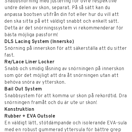
Snabbsnörning med justering för övre respektive
undre delen av skon, separat. På så sätt kan du
anpassa bootsen utifrån din fot eller hur du vill att
den ska sitta på ett väldigt snabbt och enkelt sätt.
Detta är det snörningssystem vi rekommenderar för
bästa möjliga passform!
DLS
Lacing System (Innersko)
Snörning på innerskon för att säkerställa att du sitter
fast.
Re/Lace
Liner Locker
Snabb och smidig låsning av snörningen på innerskon
som gör det möjligt att dra åt snörningen utan att
behöva snöra av ytterskon.
Bail Out System
Snabbsystem för att komma ur skon på rekordtid. Dra
snörningen framåt och du är ute ur skon!
Konstruktion
Rubber + EVA Outsole
En väldigt lätt, stötdämpande och isolerande EVA-sula
med en robust gummerad yttersula för bättre grep