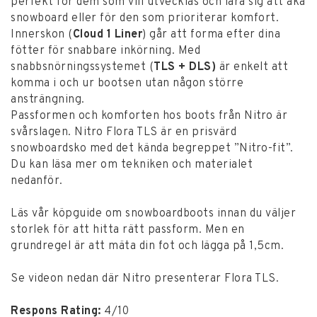
perfekt för dem som vill utvecklas och lära sig att åka
cm men
1 cm upp brukar vara bra för de flesta.
Boots
6
23,5
36
235
snowboard eller för den som prioriterar komfort.
ska sitta tight. Stortån ska nudda i framkant, då har
Innerskon (
Cloud 1 Liner
) går att forma efter dina
6,5
24
37 1/3
240
du rätt storlek. Boots töjer sig ca. 3-5 mm.
fötter för snabbare inkörning. Med
Läs mer i vår
BOOTSGUIDE
snabbsnörningssystemet (
TLS + DLS)
är enkelt att
7
24,5
38
245
komma i och ur bootsen utan någon större
7,5
25
38
250
ansträngning.
2/3
Passformen och komforten hos boots från Nitro är
svårslagen. Nitro Flora TLS är en prisvärd
8
25,5
39 1/3
255
snowboardsko med det kända begreppet ”Nitro-fit”.
Du kan läsa mer om tekniken och materialet
8,5
26
40
260
nedanför.
9
26,5
40
265
2/3
Läs vår köpguide om snowboardboots innan du väljer
storlek för att hitta rätt passform. Men en
9,5
27
41 1/3
270
grundregel är att mäta din fot och lägga på 1,5cm.
10
27,5
42
275
Se videon nedan där Nitro presenterar Flora TLS.
10,5
28
42
280
2/3
Respons Rating:
4/10