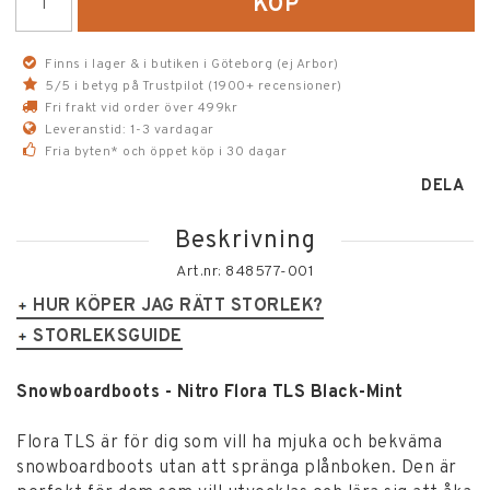
KÖP
Finns i lager & i butiken i Göteborg (ej Arbor)
5/5 i betyg på Trustpilot (1900+ recensioner)
Fri frakt vid order över 499kr
Leveranstid: 1-3 vardagar
Fria byten* och öppet köp i 30 dagar
DELA
Beskrivning
Art.nr: 848577-001
HUR KÖPER JAG RÄTT STORLEK?
Centimetermåttet på bootsen motsvarar ej
STORLEKSGUIDE
innermåttet.
Mät därför längden på din fot, välj
Storleksguide - Nitro
sedan att lägga på 1-1,5 cm i bootsstorlek.
Om du har
Snowboardboots - Nitro Flora TLS Black-Mint
US
CM (ej
EU
Mondo
en fot som är 27 cm så bör du välja centimeterstorlek
WOMEN
innermått)
Point
runt 28-28,5 cm.
Flora TLS är för dig som vill ha mjuka och bekväma
snowboardboots utan att spränga plånboken. Den är
5,5
23
36
230
Ogillar du trånga skor så kan du behöva lägga på 1,5