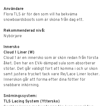
11
28,5
43
285
Användare
1/3
Flora TLS är för den som vill ha bekväma
snowboardsboots som är sköna från dag ett.
Vill du veta mer så kan du läsa vår
BOOTSGUIDE
Rekommenderad nivå:
Nybörjare
Innersko
Cloud 1 Liner (W)
Cloud 1 är en innersko som är skön redan från första
åket. Den har en EVA-dämpad sula som absorberar
stötar. Det går väldigt fort att komma i och ur skon
samt justera trycket tack vare Re/Lace Liner locker.
Innerskon går att forma efter dina fötter för
snabbare inkörning.
Snörningssystem:
TLS Lacing System (Yttersko)