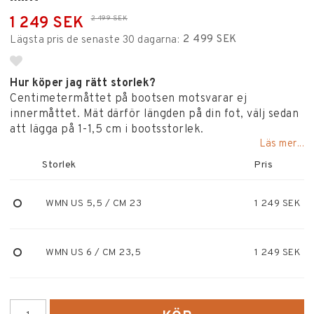
1 249 SEK
2 499 SEK
2 499 SEK
Lägsta pris de senaste 30 dagarna
Lägg till i favoritlistan
Hur köper jag rätt storlek?
Centimetermåttet på bootsen motsvarar ej
innermåttet. Mät därför längden på din fot, välj sedan
att lägga på 1-1,5 cm i bootsstorlek.
Läs mer...
Storlek
Pris
WMN US 5,5 / CM 23
1 249 SEK
WMN US 6 / CM 23,5
1 249 SEK