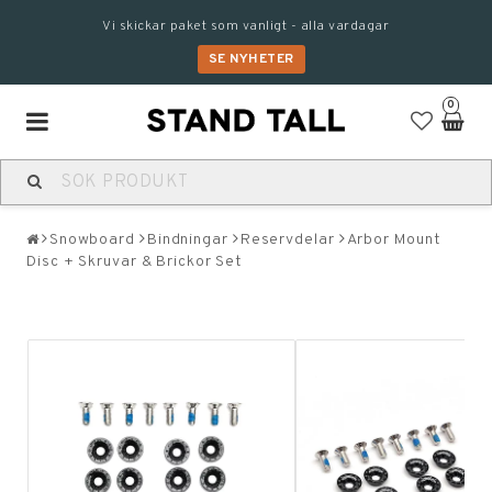
Vi skickar paket som vanligt - alla vardagar
SE NYHETER
0
Toggle
navigation
Snowboard
Bindningar
Reservdelar
Arbor Mount
Disc + Skruvar & Brickor Set