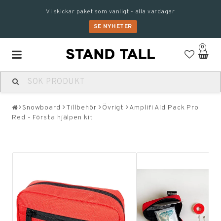
Vi skickar paket som vanligt - alla vardagar
SE NYHETER
0
Toggle
navigation
Snowboard
Tillbehör
Övrigt
Amplifi Aid Pack Pro
Red - Första hjälpen kit