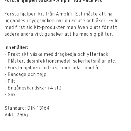
Första hjälpen väska - Amplifi Aid Pack Pro
Första hjälpen kit från Amplifi. Ett måste att ha
liggandes i ryggsäcken när du är ute och åker. Fylld
med first aid kit-produkter men även plats för att
addera andra viktiga saker att ha med sig på tur.
Innehåller:
- Praktiskt väska med dragkedja och ytterfack
- Plåster, desinfektionsmedel, säkerhetsnålar etc.
- Första hjälpen instruktioner inkl. innehåll
- Bandage och tejp
- Filt
- Engångshandskar (4 st.)
- Sax
Standard:
DIN 13164
Vikt: 250g