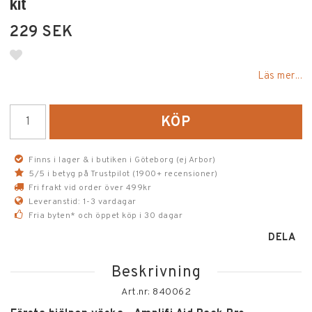
kit
229 SEK
Lägg till i favoritlistan
Läs mer...
KÖP
Finns i lager & i butiken i Göteborg (ej Arbor)
5/5 i betyg på Trustpilot (1900+ recensioner)
Fri frakt vid order över 499kr
Leveranstid: 1-3 vardagar
Fria byten* och öppet köp i 30 dagar
DELA
Beskrivning
Art.nr: 840062